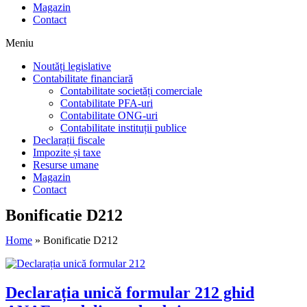
Magazin
Contact
Meniu
Noutăți legislative
Contabilitate financiară
Contabilitate societăți comerciale
Contabilitate PFA-uri
Contabilitate ONG-uri
Contabilitate instituții publice
Declarații fiscale
Impozite și taxe
Resurse umane
Magazin
Contact
Bonificatie D212
Home
»
Bonificatie D212
Declarația unică formular 212 ghid