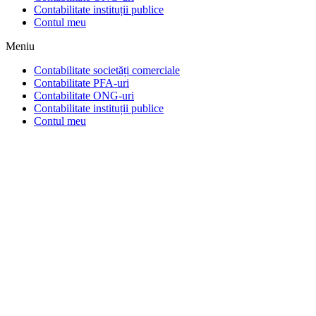
Contabilitate instituții publice
Contul meu
Meniu
Contabilitate societăți comerciale
Contabilitate PFA-uri
Contabilitate ONG-uri
Contabilitate instituții publice
Contul meu