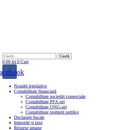
Sari
la
conținut
Caută
0,00
lei
0
Cart
acebook
Noutăți legislative
Contabilitate financiară
Contabilitate societăți comerciale
Contabilitate PFA-uri
Contabilitate ONG-uri
Contabilitate instituții publice
Declarații fiscale
Impozite și taxe
Resurse umane