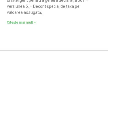
ul inteligent pentru a genera declarația 301 –
versiunea 5. – Decont special de taxa pe
valoarea adăugată,
Citește mai mult »