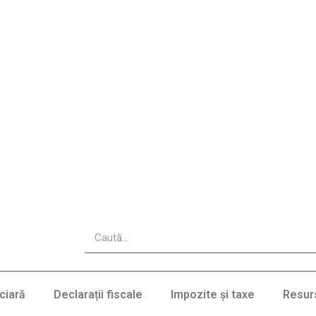
ciară
Declarații fiscale
Impozite și taxe
Resur