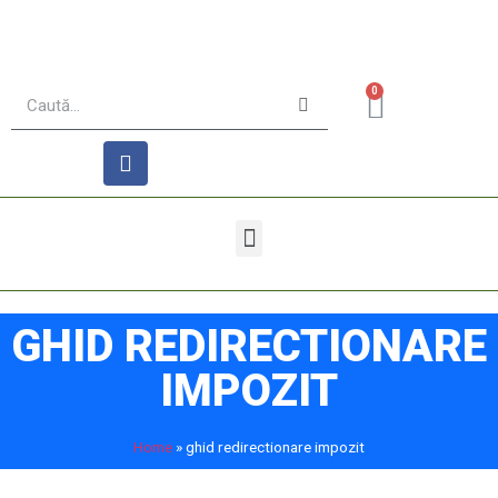
0
GHID REDIRECTIONARE
IMPOZIT
Home
»
ghid redirectionare impozit