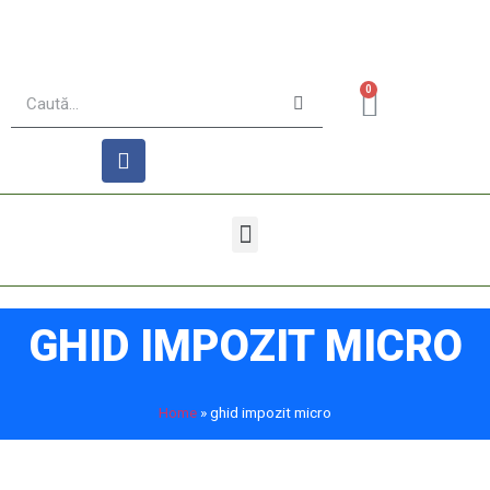
0
GHID IMPOZIT MICRO
Home
»
ghid impozit micro