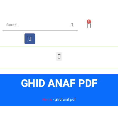
0
GHID ANAF PDF
Home
»
ghid anaf pdf