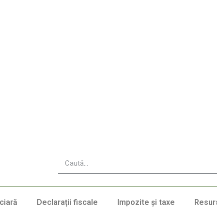
ciară
Declarații fiscale
Impozite și taxe
Resur