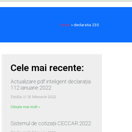
Home
»
declaratia 230
Cele mai recente:
Actualizare pdf inteligent declarația
112 ianuarie 2022
Emilia
18 februarie 2022
Citește mai mult »
Sistemul de cotizații CECCAR 2022