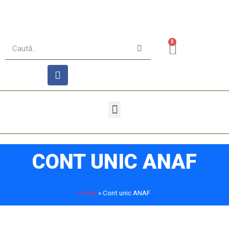
0
CONT UNIC ANAF
Home
»
Cont unic ANAF