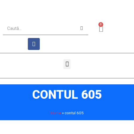
0
CONTUL 605
Home
»
contul 605