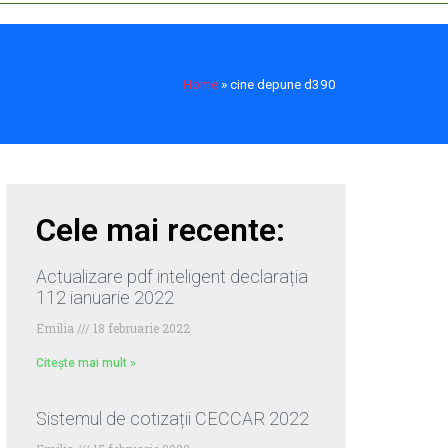
Home
»
cine depune d390
Cele mai recente:
Actualizare pdf inteligent declarația
112 ianuarie 2022
Emilia
18 februarie 2022
Citește mai mult »
Sistemul de cotizații CECCAR 2022