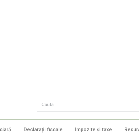
ciară
Declarații fiscale
Impozite și taxe
Resur