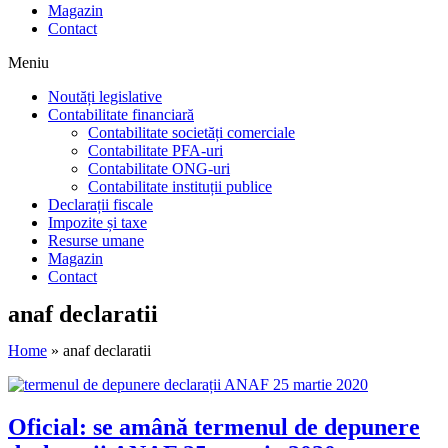
Magazin
Contact
Meniu
Noutăți legislative
Contabilitate financiară
Contabilitate societăți comerciale
Contabilitate PFA-uri
Contabilitate ONG-uri
Contabilitate instituții publice
Declarații fiscale
Impozite și taxe
Resurse umane
Magazin
Contact
anaf declaratii
Home
»
anaf declaratii
Oficial: se amână termenul de depunere