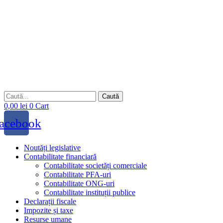
Sari
la
conținut
Caută
0,00
lei
0
Cart
acebook
Noutăți legislative
Contabilitate financiară
Contabilitate societăți comerciale
Contabilitate PFA-uri
Contabilitate ONG-uri
Contabilitate instituții publice
Declarații fiscale
Impozite și taxe
Resurse umane