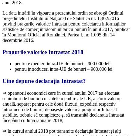
anul 2018.
La data intrării în vigoare a prezentului ordin se abrogă Ordinul
preşedintelui Institutului Naţional de Statistică nr. 1.302/2016
privind pragurile valorice Intrastat pentru colectarea informaţiilor
statistice de comerţ intracomunitar cu bunuri în anul 2017, publicat
în Monitorul Oficial al României, Partea I, nr. 1.005 din 14
decembrie 2016.
Pragurile valorice Intrastat 2018
pentru expedieri intra-UE de bunuri – 900.000 lei;
pentru introduceri intra-UE de bunuri – 900.000 lei.
Cine depune declarația Intrastat?
⇒ operatorii economici care în cursul anului 2017 au efectuat
schimburi de bunuri cu statele membre ale UE, a căror valoare
anuală, separat pentru cele două fluxuri, expedieri respectiv
introduceri de bunuri, depăşeşte valoarea pragurilor Intrastat
stabilite, trebuie să completeze şi să transmită declarația Intrastat
începând cu luna ianuarie 2018;
⇒ în cursul anului 2018 pot transmite declarația Intrastat şi alţi