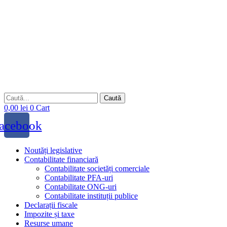
Sari
la
conținut
Caută
0,00
lei
0
Cart
acebook
Noutăți legislative
Contabilitate financiară
Contabilitate societăți comerciale
Contabilitate PFA-uri
Contabilitate ONG-uri
Contabilitate instituții publice
Declarații fiscale
Impozite și taxe
Resurse umane