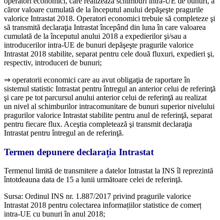
operatori economici, care realizează schimburi intra-UE de bunuri, a
căror valoare cumulată de la începutul anului depăşeşte pragurile
valorice Intrastat 2018. Operatori economici trebuie să completeze şi
să transmită declaraţia Intrastat începând din luna în care valoarea
cumulată de la începutul anului 2018 a expedierilor şi/sau a
introducerilor intra-UE de bunuri depăşeşte pragurile valorice
Intrastat 2018 stabilite, separat pentru cele două fluxuri, expedieri şi,
respectiv, introduceri de bunuri;
⇒ operatorii economici care au avut obligaţia de raportare în
sistemul statistic Intrastat pentru întregul an anterior celui de referinţă
şi care pe tot parcursul anului anterior celui de referinţă au realizat
un nivel al schimburilor intracomunitare de bunuri superior nivelului
pragurilor valorice Intrastat stabilite pentru anul de referinţă, separat
pentru fiecare flux. Aceştia completează şi transmit declaraţia
Intrastat pentru întregul an de referinţă.
Termen depunere declarația Intrastat
Termenul limită de transmitere a datelor Intrastat la INS îl reprezintă
întotdeauna data de 15 a lunii următoare celei de referinţă.
Sursa: Ordinul INS nr. 1.887/2017 privind pragurile valorice
Intrastat 2018 pentru colectarea informațiilor statistice de comerț
intra-UE cu bunuri în anul 2018;