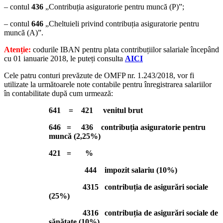
– contul
436
„Contribuția asiguratorie pentru muncă (P)”;
– contul
646
„Cheltuieli privind contribuția asiguratorie pentru
muncă (A)”.
Atenție:
codurile IBAN pentru plata contribuțiilor salariale începând
cu 01 ianuarie 2018, le puteți consulta
AICI
Cele patru conturi prevăzute de OMFP nr. 1.243/2018, vor fi
utilizate la următoarele note contabile pentru înregistrarea salariilor
în contabilitate după cum urmează:
641 = 421 venitul brut
646 = 436 contribuția asiguratorie pentru
muncă (2,25%)
421 = %
444 impozit salariu (10%)
4315 contribuția de asigurări sociale
(25%)
4316 contribuția de asigurări sociale de
sănătate (10%).