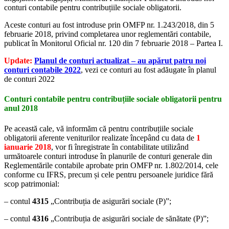
conturi contabile pentru contribuțiile sociale obligatorii.
Aceste conturi au fost introduse prin OMFP nr. 1.243/2018, din 5
februarie 2018, privind completarea unor reglementări contabile,
publicat în Monitorul Oficial nr. 120 din 7 februarie 2018 – Partea I.
Update:
Planul de conturi actualizat – au apărut patru noi
conturi contabile 2022
, vezi ce conturi au fost adăugate în planul
de conturi 2022
Conturi contabile pentru contribuțiile sociale obligatorii pentru
anul 2018
Pe această cale, vă informăm că pentru contribuțiile sociale
obligatorii aferente veniturilor realizate începând cu data de
1
ianuarie 2018
, vor fi înregistrate în contabilitate utilizând
următoarele conturi introduse în planurile de conturi generale din
Reglementările contabile aprobate prin OMFP nr. 1.802/2014, cele
conforme cu IFRS, precum și cele pentru persoanele juridice fără
scop patrimonial:
– contul
4315
„Contribuția de asigurări sociale (P)”;
– contul
4316
„Contribuția de asigurări sociale de sănătate (P)”;