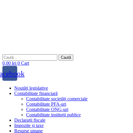
Sari
la
conținut
Caută
0,00
lei
0
Cart
acebook
Noutăți legislative
Contabilitate financiară
Contabilitate societăți comerciale
Contabilitate PFA-uri
Contabilitate ONG-uri
Contabilitate instituții publice
Declarații fiscale
Impozite și taxe
Resurse umane