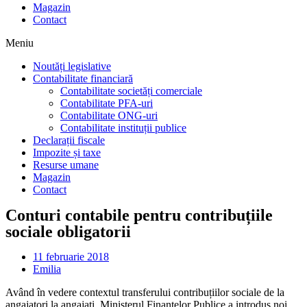
Magazin
Contact
Meniu
Noutăți legislative
Contabilitate financiară
Contabilitate societăți comerciale
Contabilitate PFA-uri
Contabilitate ONG-uri
Contabilitate instituții publice
Declarații fiscale
Impozite și taxe
Resurse umane
Magazin
Contact
Conturi contabile pentru contribuțiile
sociale obligatorii
11 februarie 2018
Emilia
Având în vedere contextul transferului contribuțiilor sociale de la
angajatori la angajați, Ministerul Finanțelor Publice a introdus noi